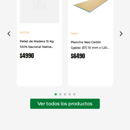
MESTRE
Gyplac
Pellet de Madera 15 Kg
Plancha Yeso Cartón
100% Nacional Nativa
Gyplac (ST) 10 mm x 1.20
Mestre
$
4990
cm x 2.40cm
$
6490
Ver todos los productos