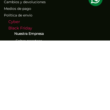
Cambios y devoluciones
Medios de pago
Política de envío
Cyber
Black Friday
Nuestra Empresa
Sobre nosotros
Atención al Cliente
Contacto
Números de contacto
(71) 267-1261
(71) 267-2555
Los mejores descuentos y
ofertas exclusivos