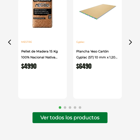
profesionales que exigen precisión y resistencia.
MESTRE
Gyplac
Pellet de Madera 15 Kg
Plancha Yeso Cartón
100% Nacional Nativa
Gyplac (ST) 10 mm x 1.20
Mestre
cm x 2.40cm
$
4990
$
6490
Ver todos los productos