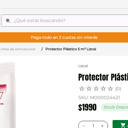
¿Qué estás buscando?
Paga todo en 3 cuotas sin interés
Cintas de enmascarar
Protector Plástico 5 m² Lizcal
Lizcal
Protector Plást
☆
☆
☆
☆
☆
(
0
)
SKU
:
M000024421
$
1990
Stock Dispo
－
＋