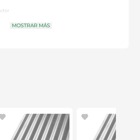
ector
 x 2,0 m
MOSTRAR MÁS
ico virgen
lfombras, áreas de trabajo, pisos, escaleras, terrazas,
 y automóviles
proteger superficies durante labores de pintura en