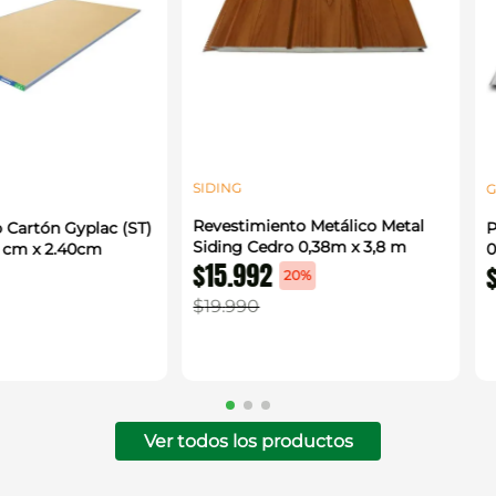
SIDING
G
Revestimiento Metálico Metal
 Cartón Gyplac (ST)
P
Siding Cedro 0,38m x 3,8 m
0 cm x 2.40cm
0
$
15
.
992
20%
$
19
.
990
Ver todos los productos