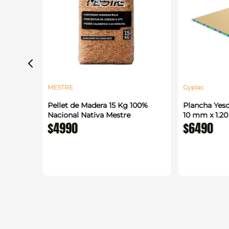
MESTRE
Gyplac
 1.22 x
Pellet de Madera 15 Kg 100%
Plancha Yeso
enerico
Nacional Nativa Mestre
10 mm x 1.2
$
4990
$
6490