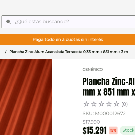
¿Qué estás buscando?
Paga todo en 3 cuotas sin interés
Plancha Zinc-Alum Acanalada Terracota 0,35 mm x 851 mm x 3 m
GENÉRICO
Plancha Zinc-A
mm x 851 mm x
☆
☆
☆
☆
☆
(
0
)
SKU
:
M000012672
$
17
.
990
$
15
.
291
15%
Stock