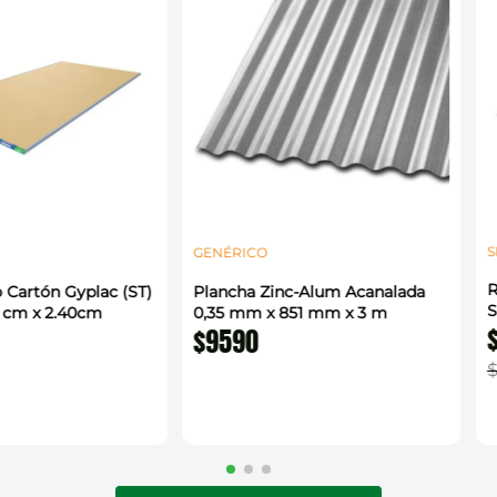
S
GENÉRICO
R
 Cartón Gyplac (ST)
Plancha Zinc-Alum Acanalada
S
0 cm x 2.40cm
0,35 mm x 851 mm x 3 m
$
9590