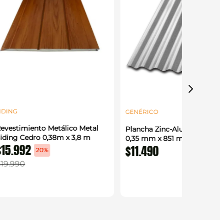
IDING
GENÉRICO
evestimiento Metálico Metal
Plancha Zinc-Alum Acanal
iding Cedro 0,38m x 3,8 m
0,35 mm x 851 mm x 3,66 
$
15
.
992
$
11
.
490
20%
$
19
.
990