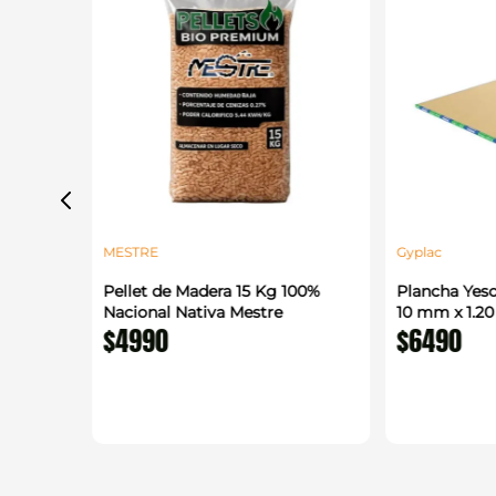
MESTRE
Gyplac
alada
Pellet de Madera 15 Kg 100%
Plancha Yeso
 m
Nacional Nativa Mestre
10 mm x 1.2
$
4990
$
6490