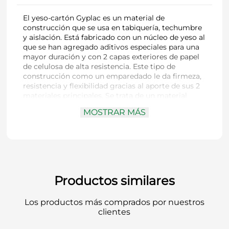
El yeso-cartón Gyplac es un material de
construcción que se usa en tabiquería, techumbre
y aislación. Está fabricado con un núcleo de yeso al
que se han agregado aditivos especiales para una
mayor duración y con 2 capas exteriores de papel
de celulosa de alta resistencia. Este tipo de
construcción como un emparedado le da firmeza,
resistencia y flexibilidad gracias al aporte de sus 2
materiales principales. Se trata de un material
ignífugo, ya que ante la presencia de fuego tiende
MOSTRAR MÁS
a deshidratarse y luego a desbaratarse sin arder.
Puede ser instalado de manera muy fácil y está
especialmente recomendado para que se use en
los cielos de todo tipo de edificación por su bajo
peso y la posibilidad de cortarlo a la medida
adecuada. Su superficie puede ser pintada o
cubierta con algún tipo de revestimiento para
Productos similares
darle una función decorativa. Este material tiene la
ventaja de que con él se pueden crear estructuras
Los productos más comprados por nuestros
muy funcionales en poco tiempo. Otro de los
clientes
aspectos para destacar de este product