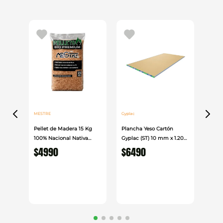
MESTRE
Gyplac
Pellet de Madera 15 Kg
Plancha Yeso Cartón
100% Nacional Nativa
Gyplac (ST) 10 mm x 1.20
Mestre
cm x 2.40cm
$
4990
$
6490