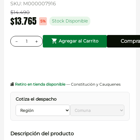
SKU
:
M000007916
$
14
.
490
$
13
.
765
5%
Stock Disponible
－
＋
Compra
Agregar al Carrito
🏬
Retiro en tienda disponible
— Constitución y Cauquenes
Cotiza el despacho
Descripción del producto