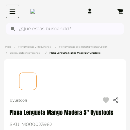
¿Qué estás buscando?
Herramientas y Maquinarias
Herramientas de albaneria y construccion
Llanas, platachos y planas
Plana Lengueta Mango Madera 5" Uyustools
Uyustools
Plana Lengueta Mango Madera 5" Uyustools
SKU
:
M000023982