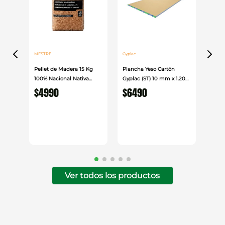
MESTRE
Gyplac
Pellet de Madera 15 Kg
Plancha Yeso Cartón
100% Nacional Nativa
Gyplac (ST) 10 mm x 1.20
Mestre
cm x 2.40cm
$
4990
$
6490
Ver todos los productos