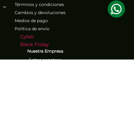
Términos y condiciones
Cambios y devoluciones
Medios de pago
Política de envío
Cyber
Black Friday
Nuestra Empresa
Sobre nosotros
Atención al Cliente
Contacto
Números de contacto
(71) 267-1261
(71) 267-2555
Los mejores descuentos y
ofertas exclusivos