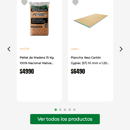
cerdas suaves y de ser necesario utilice mopa
húmeda con un limpiador de PH neutro. No se
recomienda el uso de ceras, abrillantadores,
aceites, cloro, disolventes, acetonas o limpiadores
abrasivos, ácidos o alcalinos.
MESTRE
Gyplac
Pellet de Madera 15 Kg
Plancha Yeso Cartón
100% Nacional Nativa
Gyplac (ST) 10 mm x 1.20
Mestre
cm x 2.40cm
$
4990
$
6490
Ver todos los productos