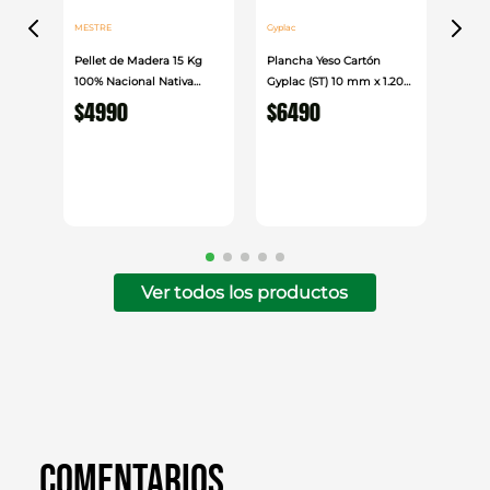
MESTRE
Gyplac
Pellet de Madera 15 Kg
Plancha Yeso Cartón
100% Nacional Nativa
Gyplac (ST) 10 mm x 1.20
Mestre
cm x 2.40cm
$
4990
$
6490
Ver todos los productos
Comentarios