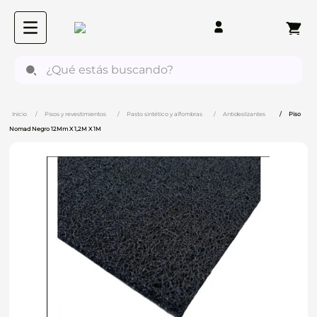
¿Qué estás buscando?
Pisos y revestimientos
Pasto sintético y alfombras
Antideslizantes
Piso
Nomad Negro 12Mm X 1,2M X 1M