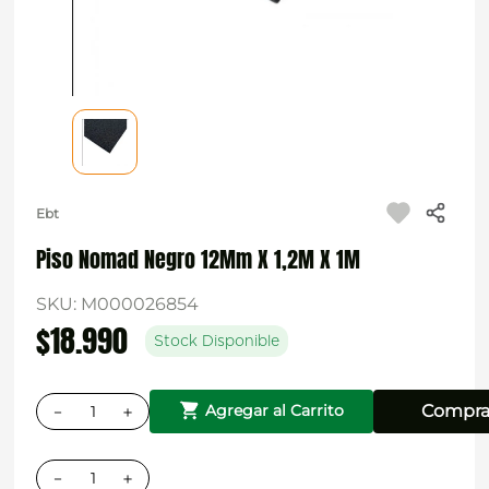
Ebt
Piso Nomad Negro 12Mm X 1,2M X 1M
SKU
:
M000026854
$
18
.
990
Stock Disponible
－
＋
Compra
Agregar al Carrito
－
＋