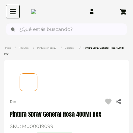
¿Qué estás buscando?
Pinturas
Pintura en spray
Colores
Pintura Spray General Rosa 400Ml
Rex
Rex
Pintura Spray General Rosa 400Ml Rex
SKU
:
M000019099