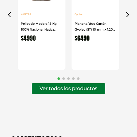
MESTRE
Gyplac
Pellet de Madera 15 Kg
Plancha Yeso Cartón
100% Nacional Nativa
Gyplac (ST) 10 mm x 1.20
Mestre
cm x 2.40cm
$
4990
$
6490
Ver todos los productos