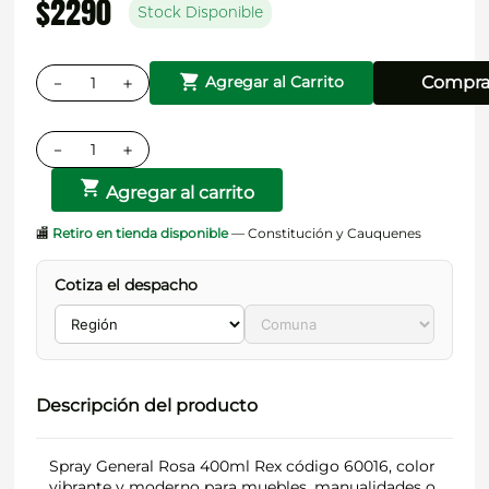
$
2290
Stock Disponible
－
＋
Compra
Agregar al Carrito
－
＋
Agregar al carrito
🏬
Retiro en tienda disponible
— Constitución y Cauquenes
Cotiza el despacho
Descripción del producto
Spray General Rosa 400ml Rex código 60016, color
vibrante y moderno para muebles, manualidades o