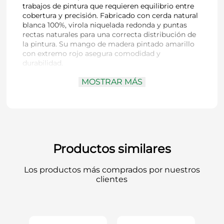
trabajos de pintura que requieren equilibrio entre
cobertura y precisión. Fabricado con cerda natural
blanca 100%, virola niquelada redonda y puntas
rectas naturales para una correcta distribución de
la pintura. Su mango de madera pintado amarillo
con extremo rojo asegura comodidad y
durabilidad.
MOSTRAR MÁS
Marca:
HELA
Tipo:
Pincel redondo
Número:
N° 8
Cerdas:
Cerda natural blanca 100%
Virola:
Niquelada redonda
Mango:
Madera pintada amarillo con
Productos similares
extremo rojo
Largo:
304 mm
Los productos más comprados por nuestros
Código:
2416608
clientes
Ofrece una aplicación uniforme en superficies
pequeñas y medias.