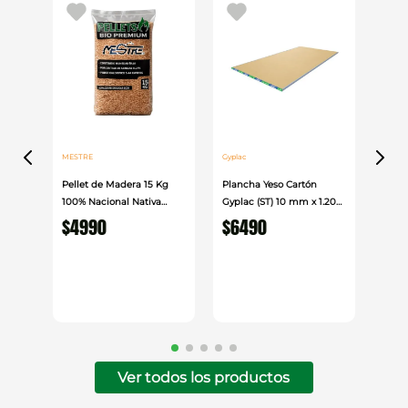
MESTRE
Gyplac
Pellet de Madera 15 Kg
Plancha Yeso Cartón
100% Nacional Nativa
Gyplac (ST) 10 mm x 1.20
Mestre
cm x 2.40cm
$
4990
$
6490
Ver todos los productos