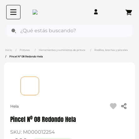
¿Qué estás buscando?
Pinturas
Herramientas y suministros de pintura
Rodillos, brochas y pinceles
Pincel Nº 08 Redondo Hela
Hela
Pincel Nº 08 Redondo Hela
SKU
:
M000012254