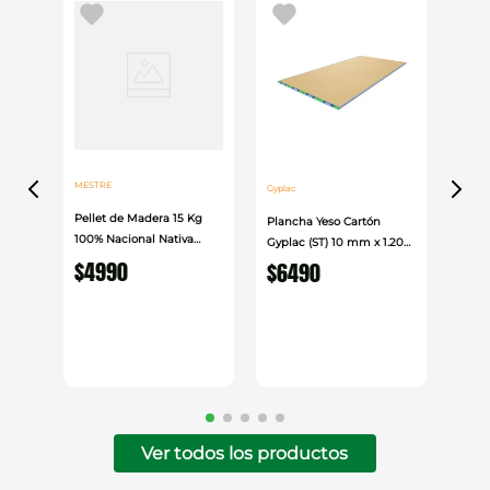
MESTRE
Gyplac
Pellet de Madera 15 Kg
Plancha Yeso Cartón
100% Nacional Nativa
Gyplac (ST) 10 mm x 1.20
Mestre
$
4990
cm x 2.40cm
$
6490
Ver todos los productos