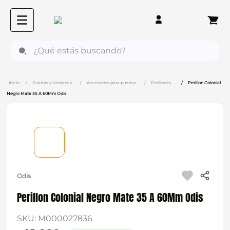
¿Qué estás buscando?
Puertas y Ventanas
Accesorios para puertas
Perillones
Perillon Colonial
Negro Mate 35 A 60Mm Odis
Odis
Perillon Colonial Negro Mate 35 A 60Mm Odis
SKU
:
M000027836