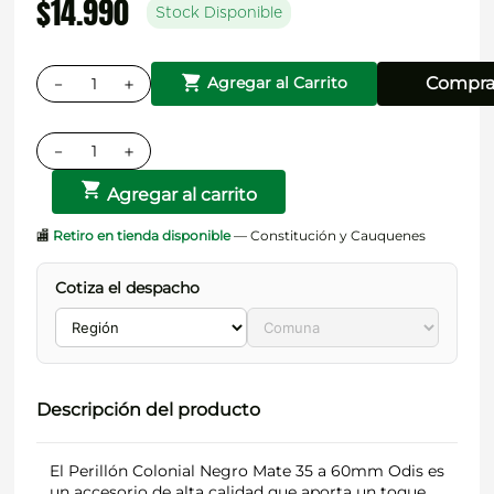
$
14
.
990
Stock Disponible
－
＋
Compra
Agregar al Carrito
－
＋
Agregar al carrito
🏬
Retiro en tienda disponible
— Constitución y Cauquenes
Cotiza el despacho
Descripción del producto
El Perillón Colonial Negro Mate 35 a 60mm Odis es
un accesorio de alta calidad que aporta un toque