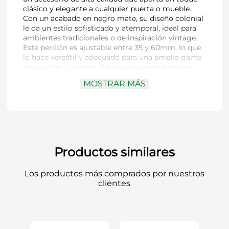
clásico y elegante a cualquier puerta o mueble.
Con un acabado en negro mate, su diseño colonial
le da un estilo sofisticado y atemporal, ideal para
ambientes tradicionales o de inspiración vintage.
Este perillón es ajustable entre 35 y 60mm, lo que
lo hace versátil y adecuado para una amplia gama
de puertas y cajones. Fabricado con materiales
duraderos, garantiza un funcionamiento suave y
MOSTRAR MÁS
seguro, brindando tanto estética como
funcionalidad en tu hogar.
Productos similares
Los productos más comprados por nuestros
clientes