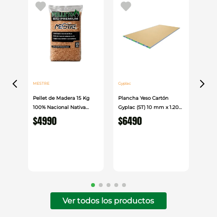
MESTRE
Gyplac
Pellet de Madera 15 Kg
Plancha Yeso Cartón
100% Nacional Nativa
Gyplac (ST) 10 mm x 1.20
Mestre
cm x 2.40cm
$
4990
$
6490
Ver todos los productos