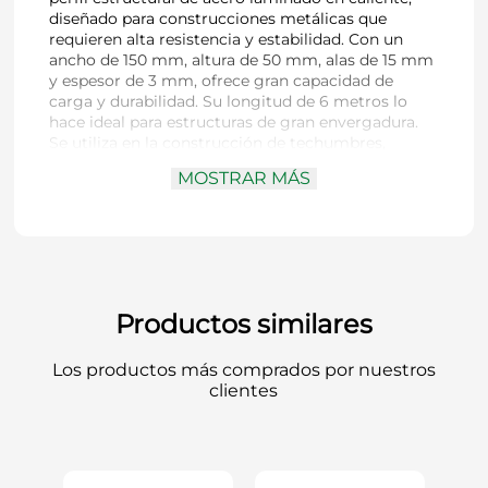
diseñado para construcciones metálicas que
requieren alta resistencia y estabilidad. Con un
ancho de 150 mm, altura de 50 mm, alas de 15 mm
y espesor de 3 mm, ofrece gran capacidad de
carga y durabilidad. Su longitud de 6 metros lo
hace ideal para estructuras de gran envergadura.
Se utiliza en la construcción de techumbres,
cerchas, galpones, bodegas, vigas, columnas y
MOSTRAR MÁS
montajes industriales. Fabricado en acero de alta
calidad, es resistente a cargas pesadas y
condiciones adversas, además de ser fácil de
soldar, cortar y perforar para adaptarse a distintos
proyectos.
Productos similares
Los productos más comprados por nuestros
clientes