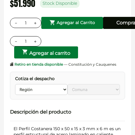
$
51
.
990
Stock Disponible
－
＋
Compra
Agregar al Carrito
－
＋
Agregar al carrito
🏬
Retiro en tienda disponible
— Constitución y Cauquenes
Cotiza el despacho
Descripción del producto
El Perfil Costanera 150 x 50 x 15 x 3 mm x 6 m es un
perfil estructural de acero laminado en caliente,