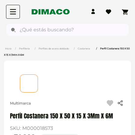
¿Qué estás buscando?
Perfilería
Perfiles de acero doblado
Costanera
Perfil Costanera 150 X 50
X 15 X 3Mm X 6M
Multimarca
Perfil Costanera 150 X 50 X 15 X 3Mm X 6M
SKU
:
M000018573