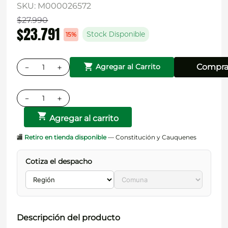
SKU
:
M000026572
$
27
.
990
$
23
.
791
15%
Stock Disponible
－
＋
Compra
Agregar al Carrito
－
＋
Agregar al carrito
🏬
Retiro en tienda disponible
— Constitución y Cauquenes
Cotiza el despacho
Descripción del producto