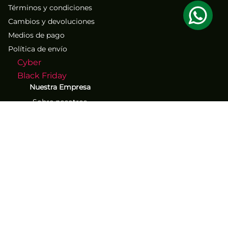
Términos y condiciones
Cambios y devoluciones
Medios de pago
Política de envío
Cyber
Black Friday
Nuestra Empresa
Sobre nosotros
Atención al Cliente
Contacto
Números de contacto
(71) 267-1261
(71) 267-2555
Los mejores descuentos y
ofertas exclusivos