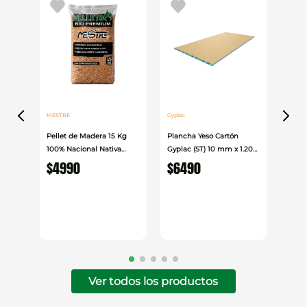
Con su combinación de potencia, control y
ergonomía, este mezclador facilita la preparación
de materiales densos o líquidos de manera rápida,
segura y eficiente.
MESTRE
Gyplac
Pellet de Madera 15 Kg
Plancha Yeso Cartón
100% Nacional Nativa
Gyplac (ST) 10 mm x 1.20
Mestre
cm x 2.40cm
$
4990
$
6490
Ver todos los productos