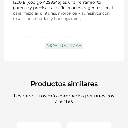
1200 E (código 4258545) es una herramienta
potente y precisa para aficionados exigentes, ideal
para mezclar pinturas, morteros y adhesivos con
resultados rápidos y homogéneos.
Potencia eléctrica:
1 200 W
Velocidad sin carga:
0–680 min⁻¹ (1 marcha)
MOSTRAR MÁS
Electrónica de velocidad:
ajusta la
herramienta al material
Función Softstart:
arranque suave para evitar
salpicaduras
Rosca de montaje:
M14 robusta, compatible
con mezcladoras estándar
Diámetro de paleta incluida:
Ø 100 mm
Productos similares
Diseño ergonómico:
mango optimizado para
manejo confortable
Los productos más comprados por nuestros
Peso del producto:
aprox. 2,69 kg
clientes
Dimensiones del empaque:
aprox. 325 × 325 ×
190 mm
Código del producto:
4258545