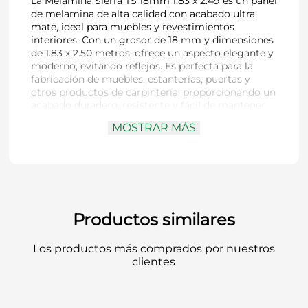
La Melamina Sierra TS 18mm 1.83 x 2.49 es un panel
de melamina de alta calidad con acabado ultra
mate, ideal para muebles y revestimientos
interiores. Con un grosor de 18 mm y dimensiones
de 1.83 x 2.50 metros, ofrece un aspecto elegante y
moderno, evitando reflejos. Es perfecta para la
fabricación de muebles, estanterías, puertas y
otros productos de carpintería, proporcionando un
acabado duradero, resistente y fácil de mantener.
Ideal para cocinas, baños, oficinas y proyectos de
MOSTRAR MÁS
carpintería que requieren una superficie de alta
calidad.
Productos similares
Los productos más comprados por nuestros
clientes