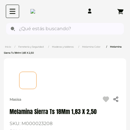
¿Qué estás buscando?
Ferretería y Seguridad
Maderas y tableros
Melamina Color
Melamina
Sierra Ts 18Mm 1,83 X 2,50
Masisa
Melamina Sierra Ts 18Mm 1,83 X 2,50
SKU
:
M000023208