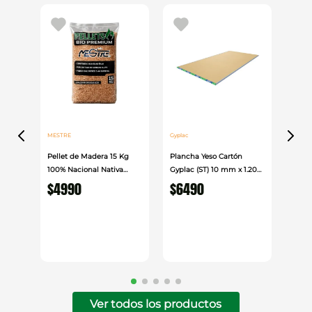
MESTRE
Gyplac
Pellet de Madera 15 Kg
Plancha Yeso Cartón
100% Nacional Nativa
Gyplac (ST) 10 mm x 1.20
Mestre
cm x 2.40cm
$
4990
$
6490
Ver todos los productos