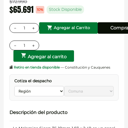
$
72
.
990
$
65
.
691
10%
Stock Disponible
－
＋
Compra
Agregar al Carrito
－
＋
Agregar al carrito
🏬
Retiro en tienda disponible
— Constitución y Cauquenes
Cotiza el despacho
Descripción del producto