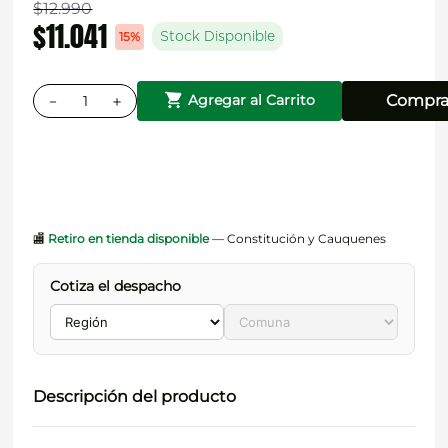
$
12
.
990
$
11
.
041
15%
Stock Disponible
－
＋
Compra
Agregar al Carrito
🏬
Retiro en tienda disponible
— Constitución y Cauquenes
Cotiza el despacho
Descripción del producto