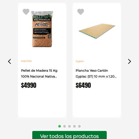
MESTRE
Gyplac
Pellet de Madera 15 Kg
Plancha Yeso Cartón
100% Nacional Nativa
Gyplac (ST) 10 mm x 1.20
Mestre
cm x 2.40cm
$
4990
$
6490
Ver todos los productos