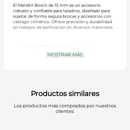
El Mandril Bosch de 13 mm es un accesorio
robusto y confiable para taladros, diseñado para
sujetar de forma segura brocas y accesorios con
vástago cilíndrico. Ofrece precisión y durabilidad
en trabajos de perforación en diversos materiales.
Capacidad de sujeción:
1,5 – 13 mm
Tipo de mandril:
Con llave
MOSTRAR MÁS
Rosca de montaje:
1/2"-20 UNF
Aplicación:
Perforación en madera, metal,
mampostería y plásticos
Compatibilidad:
Taladros eléctricos y a
batería con rosca de 1/2"-20 UNF
Material:
Acero de alta resistencia
Código Bosch:
9617085001000
Productos similares
Los productos más comprados por nuestros
Seguridad y precisión en la sujeción. Bosch
clientes
entrega mandriles confiables para un trabajo
profesional.