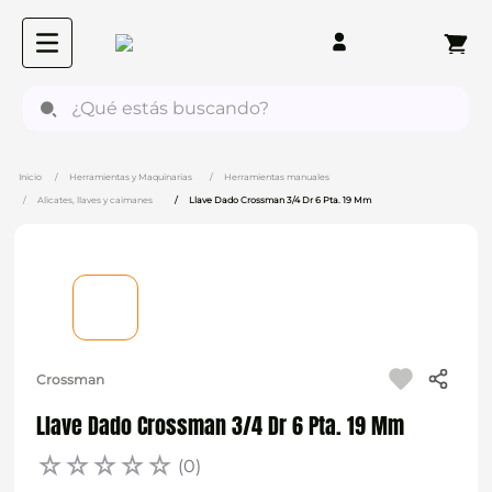
¿Qué estás buscando?
Herramientas y Maquinarias
Herramientas manuales
Alicates, llaves y caimanes
Llave Dado Crossman 3/4 Dr 6 Pta. 19 Mm
Crossman
Llave Dado Crossman 3/4 Dr 6 Pta. 19 Mm
☆
☆
☆
☆
☆
(
0
)