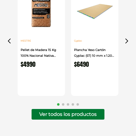
MESTRE
Gyplac
Pellet de Madera 15 Kg
Plancha Yeso Cartón
100% Nacional Nativa
Gyplac (ST) 10 mm x 1.20
Mestre
cm x 2.40cm
$
4990
$
6490
Ver todos los productos