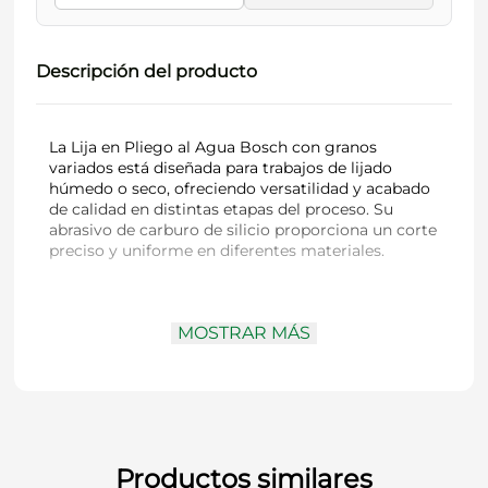
Descripción del producto
La Lija en Pliego al Agua Bosch con granos
variados está diseñada para trabajos de lijado
húmedo o seco, ofreciendo versatilidad y acabado
de calidad en distintas etapas del proceso. Su
abrasivo de carburo de silicio proporciona un corte
preciso y uniforme en diferentes materiales.
Tipo:
Lija en pliego al agua
MOSTRAR MÁS
Dimensiones:
230 x 280 mm
Aplicación:
Lijado desde desbaste fino hasta
acabado
Granos disponibles:
Variedades
Compatibilidad:
Uso manual o con soportes
de lijado
Código Bosch:
9617085421000
Productos similares