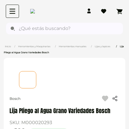
¿Qué estás buscando?
Herramientas y Maquinarias
Herramientas manuales
Lijas y lapices
Lija
Pliego al Agua Grano Variedades Bosch
Bosch
Lija Pliego al Agua Grano Variedades Bosch
SKU
:
M000020293