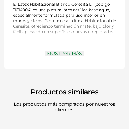
El Látex Habitacional Blanco Ceresita LT (código
11014004) es una pintura látex acrílica base agua,
especialmente formulada para uso interior en
muros y cielos. Pertenece a la línea Habitacional de
Ceresita, ofreciendo terminación mate, bajo olor y
fácil aplicación en superficies nuevas o repintadas.
Código
: 11014004
MOSTRAR MÁS
Marca / Línea
: Ceresita / Látex Habitacional
Tipo
: Pintura látex acrílica base agua
Color
: Blanco
Acabado
: Mate
Contenido
: 1 litro (LT)
Uso recomendado
: Interior sobre estuco,
hormigón, yeso cartón, volcanita y
Productos similares
superficies previamente pintadas
Aplicación
: Brocha, rodillo o pistola
Los productos más comprados por nuestros
Manos recomendadas
: 2 manos (puede
clientes
requerir más en superficies muy
absorbentes)
Secado
: Al tacto: 30 minutos; Repintado: 4
horas