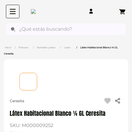
¿Qué estás buscando?
Pinturas
Esmaltes y latex
Latex
Látex Habitacional Blanco ¼ GL
Ceresita
Ceresita
Látex Habitacional Blanco ¼ GL Ceresita
SKU
:
M000009252