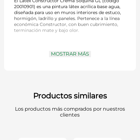
El Látex Constructor Crema Soquina GL (código
20010901) es una pintura látex acrílica base agua,
diseñada para uso en muros interiores de estuco,
hormigón, ladrillo y paneles. Pertenece a la línea
económica Constructor, con buen cubrimiento,
terminación mate y bajo olor.
Código:
20010901
MOSTRAR MÁS
Marca / Línea:
Soquina / Látex Constructor
Tipo:
Pintura látex acrílica base agua
(dispersión sintética)
Color:
Crema
Acabado:
Mate
Contenido:
1 galón (GL)
Uso recomendado:
Muros interiores de
Productos similares
estuco, hormigón, ladrillo, fibrocemento,
yeso, paneles alisados
Los productos más comprados por nuestros
Aplicación:
Brocha, rodillo o pistola
clientes
Manos recomendadas:
2 manos (puede
requerir más en superficies absorbentes)
Secado aproximado:
Al tacto: 30 minutos;
Reaplicar desde: 4 horas