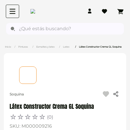
¿Qué estás buscando?
Pinturas
Esmaltes y latex
Latex
Látex Constructor Crema GL Soquina
Soquina
Látex Constructor Crema GL Soquina
☆
☆
☆
☆
☆
(
0
)
SKU
:
M000009216