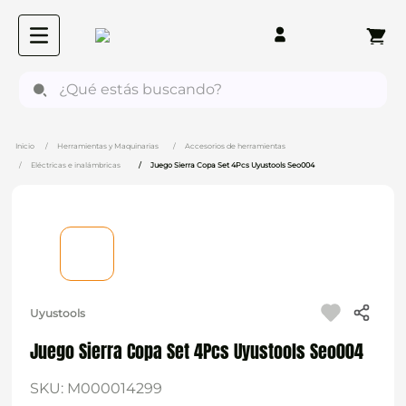
¿Qué estás buscando?
Herramientas y Maquinarias
Accesorios de herramientas
Eléctricas e inalámbricas
Juego Sierra Copa Set 4Pcs Uyustools Seo004
Uyustools
Juego Sierra Copa Set 4Pcs Uyustools Seo004
SKU
:
M000014299