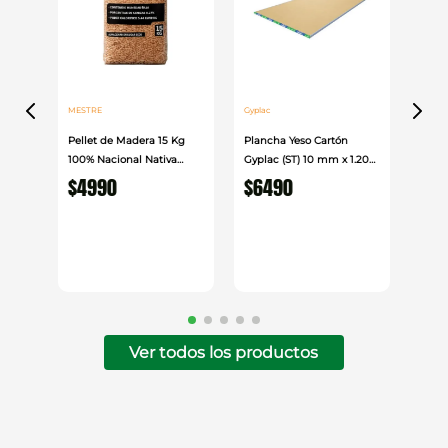
MESTRE
Gyplac
Pellet de Madera 15 Kg
Plancha Yeso Cartón
100% Nacional Nativa
Gyplac (ST) 10 mm x 1.20
Mestre
cm x 2.40cm
$
4990
$
6490
Ver todos los productos