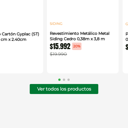
SIDING
G
Revestimiento Metálico Metal
 Cartón Gyplac (ST)
P
Siding Cedro 0,38m x 3,8 m
0 cm x 2.40cm
0
$
15
.
992
20%
$
19
.
990
Ver todos los productos