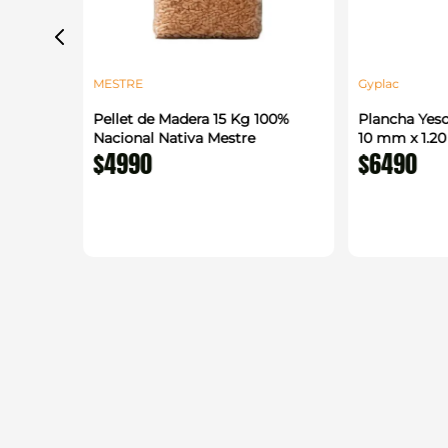
MESTRE
Gyplac
 1.22 x
Pellet de Madera 15 Kg 100%
Plancha Yeso
enerico
Nacional Nativa Mestre
10 mm x 1.2
$
4990
$
6490