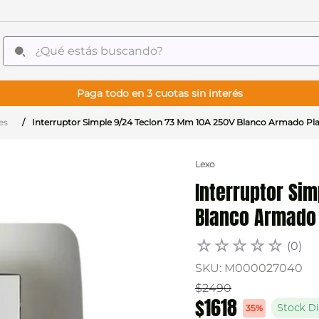
¿Qué estás buscando?
Paga todo en 3 cuotas sin interés
es
Interruptor Simple 9/24 Teclon 73 Mm 10A 250V Blanco Armado Pl
Lexo
Interruptor Si
Blanco Armado 
☆
☆
☆
☆
☆
(
0
)
SKU
:
M000027040
$
2490
$
1618
35%
Stock Di