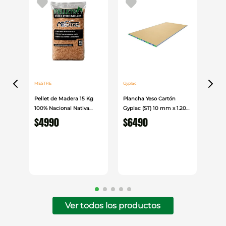
MESTRE
Gyplac
Pellet de Madera 15 Kg
Plancha Yeso Cartón
100% Nacional Nativa
Gyplac (ST) 10 mm x 1.20
Mestre
cm x 2.40cm
$
4990
$
6490
Ver todos los productos