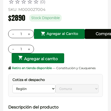
☆
☆
☆
☆
☆
(
0
)
SKU
:
M000027004
$
2890
Stock Disponible
－
＋
Compra
Agregar al Carrito
－
＋
Agregar al carrito
🏬
Retiro en tienda disponible
— Constitución y Cauquenes
Cotiza el despacho
Descripción del producto