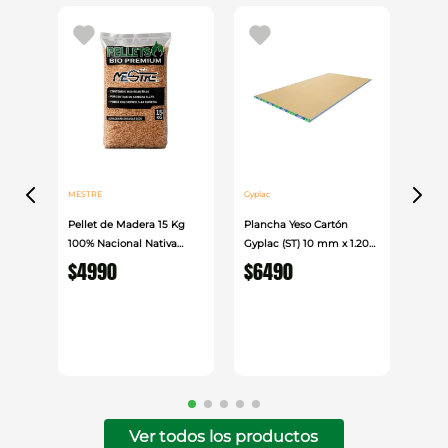
MESTRE
Gyplac
Pellet de Madera 15 Kg
Plancha Yeso Cartón
100% Nacional Nativa
Gyplac (ST) 10 mm x 1.20
Mestre
cm x 2.40cm
$
4990
$
6490
Ver todos los productos