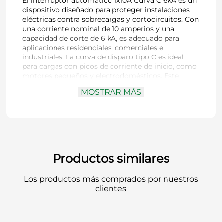
El interruptor automático 1x10A Curva C 6kA es un
dispositivo diseñado para proteger instalaciones
eléctricas contra sobrecargas y cortocircuitos. Con
una corriente nominal de 10 amperios y una
capacidad de corte de 6 kA, es adecuado para
aplicaciones residenciales, comerciales e
industriales. La curva de disparo tipo C es ideal
para cargas con picos de corriente de inicio, como
motores pequeños y electrodomésticos. Este
interruptor es compatible con rieles DIN,
MOSTRAR MÁS
facilitando su instalación en tableros eléctricos.
Ofrece una protección confiable y eficiente con un
diseño compacto y duradero.
Productos similares
Los productos más comprados por nuestros
clientes