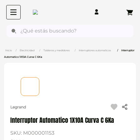
¿Qué estás buscando?
Electricidad
Tableros y medidores
Interruptores automaticos
Interruptor
Automatico 1X10A Curva C 6Ka
Legrand
Interruptor Automatico 1X10A Curva C 6Ka
SKU
:
M000001153