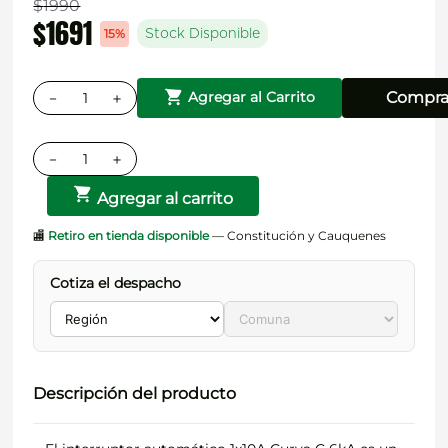
$
1990
$
1691
15%
Stock Disponible
－
＋
Compra
Agregar al Carrito
－
＋
Agregar al carrito
🏬
Retiro en tienda disponible
— Constitución y Cauquenes
Cotiza el despacho
Descripción del producto