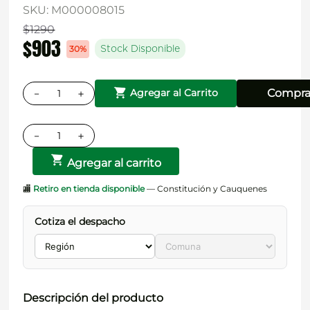
SKU
:
M000008015
$
1290
$
903
30%
Stock Disponible
－
＋
Compra
Agregar al Carrito
－
＋
Agregar al carrito
🏬
Retiro en tienda disponible
— Constitución y Cauquenes
Cotiza el despacho
Descripción del producto