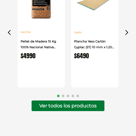
MESTRE
Gyplac
Pellet de Madera 15 Kg
Plancha Yeso Cartón
100% Nacional Nativa
Gyplac (ST) 10 mm x 1.20
Mestre
cm x 2.40cm
$
4990
$
6490
Ver todos los productos