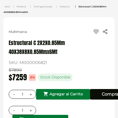
Perfilería
Perfil galvanizado
Metalcon
Estructural C 2X2X0.85Mm
40X38X8X0.85Mmx6Mt
Multimarca
Estructural C 2X2X0.85Mm
40X38X8X0.85Mmx6Mt
SKU
:
M000006821
$
7890
$
7259
8%
Stock Disponible
－
＋
Compra
Agregar al Carrito
－
＋