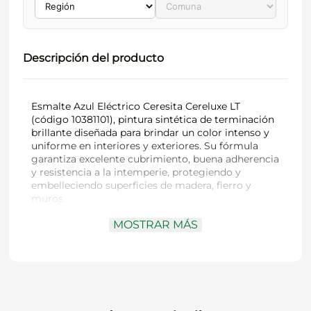
Descripción del producto
Esmalte Azul Eléctrico Ceresita Cereluxe LT
(código 10381101), pintura sintética de terminación
brillante diseñada para brindar un color intenso y
uniforme en interiores y exteriores. Su fórmula
garantiza excelente cubrimiento, buena adherencia
y resistencia a la intemperie, protegiendo y
embelleciendo superficies de madera, fierro y
muros.
MOSTRAR MÁS
Código:
10381101
Marca:
Ceresita
Producto:
Esmalte Azul Eléctrico Cereluxe
Contenido:
¼ galón
Acabado:
Brillante
Uso recomendado:
Superficies de madera,