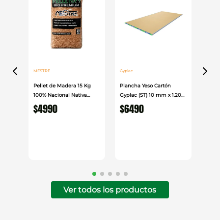
MESTRE
Gyplac
Pellet de Madera 15 Kg
Plancha Yeso Cartón
100% Nacional Nativa
Gyplac (ST) 10 mm x 1.20
Mestre
cm x 2.40cm
$
4990
$
6490
Ver todos los productos