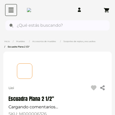
¿Qué estás buscando?
Muebles
Accesorios de muebles
Sorportes de repisa y escuadras
Escuadra Plana 2 1/2"
Lioi
Escuadra Plana 2 1/2"
Cargando comentarios…
SKU
:
M000006326