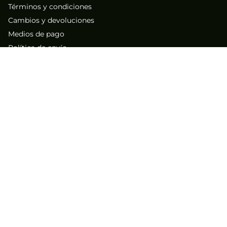
Términos y condiciones
Cambios y devoluciones
Medios de pago
Política de envío
Cyber
Black Friday
Nuestra Empresa
Sobre nosotros
Atención al Cliente
Contacto
Números de contacto
(71) 267-1261
(71) 267-2555
Los mejores descuentos y
ofertas exclusivos