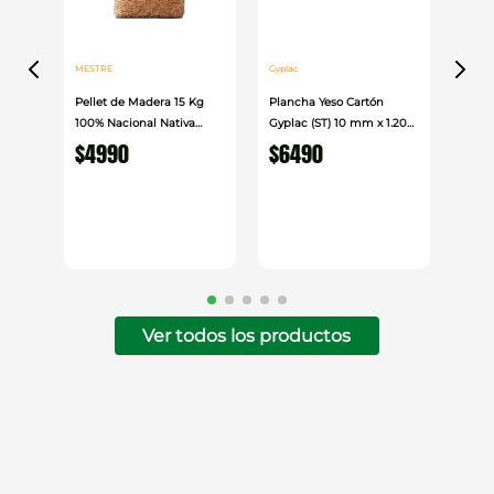
MESTRE
Gyplac
Pellet de Madera 15 Kg
Plancha Yeso Cartón
100% Nacional Nativa
Gyplac (ST) 10 mm x 1.20
Mestre
cm x 2.40cm
$
4990
$
6490
Ver todos los productos