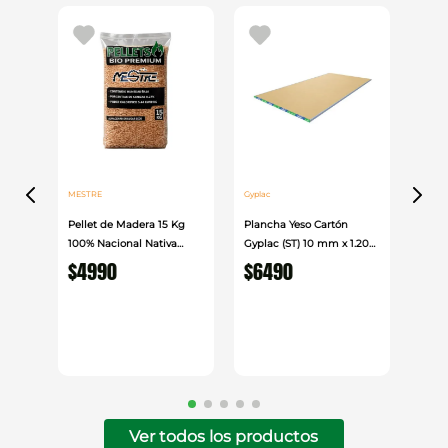
MESTRE
Gyplac
Pellet de Madera 15 Kg
Plancha Yeso Cartón
100% Nacional Nativa
Gyplac (ST) 10 mm x 1.20
Mestre
cm x 2.40cm
$
4990
$
6490
Ver todos los productos