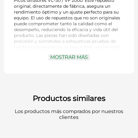
Picos difusores VC-30 / VF 2000. Este repuesto
original, directamente de fábrica, asegura un
rendimiento óptimo y un ajuste perfecto para su
equipo. El uso de repuestos que no son originales
puede comprometer tanto la calidad como el
desempeño, reduciendo la eficacia y vida útil del
producto. Las piezas han sido diseñadas con
precisión y sometidas a exhaustivas pruebas de
calidad para garantizar su seguridad, rendimiento
y fiabilidad. De esta manera, ofrecemos a nuestros
MOSTRAR MÁS
clientes la tranquilidad de contar con un producto
de la más alta calidad, confiabilidad y eficiencia en
todo momento.
Productos similares
Los productos más comprados por nuestros
clientes