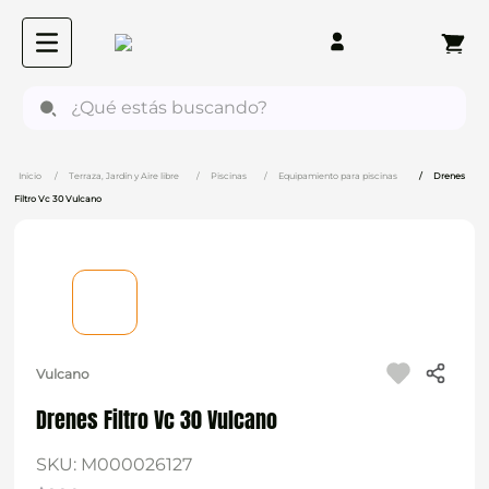
¿Qué estás buscando?
Terraza, Jardín y Aire libre
Piscinas
Equipamiento para piscinas
Drenes
Filtro Vc 30 Vulcano
Vulcano
Drenes Filtro Vc 30 Vulcano
SKU
:
M000026127