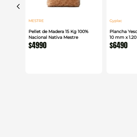
MESTRE
Gyplac
alada
Pellet de Madera 15 Kg 100%
Plancha Yeso
 m
Nacional Nativa Mestre
10 mm x 1.2
$
4990
$
6490