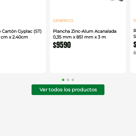
S
GENÉRICO
R
 Cartón Gyplac (ST)
Plancha Zinc-Alum Acanalada
S
0 cm x 2.40cm
0,35 mm x 851 mm x 3 m
$
9590
Ver todos los productos