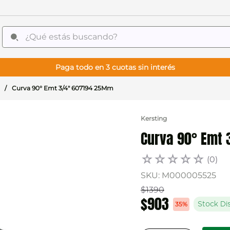
¿Qué estás buscando?
Paga todo en 3 cuotas sin interés
Curva 90° Emt 3/4" 607194 25Mm
Kersting
Curva 90° Emt
☆
☆
☆
☆
☆
(
0
)
SKU
:
M000005525
$
1390
$
903
35%
Stock Di