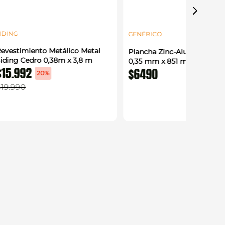
IDING
GENÉRICO
evestimiento Metálico Metal
Plancha Zinc-Alum Acanal
iding Cedro 0,38m x 3,8 m
0,35 mm x 851 mm x 2 m
$
15
.
992
$
6490
20%
$
19
.
990