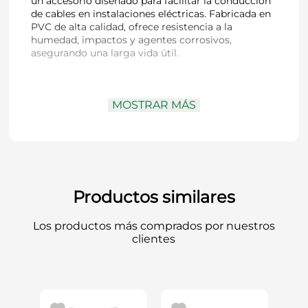
un accesorio diseñado para facilitar la conducción
de cables en instalaciones eléctricas. Fabricada en
PVC de alta calidad, ofrece resistencia a la
humedad, impactos y agentes corrosivos,
asegurando una larga vida útil.
Marca:
Hoffens
MOSTRAR MÁS
Tipo:
Curva
Material:
PVC
Medida:
63 mm
Instalación:
Cementar (adhesivo PVC)
Aplicación:
Canalización eléctrica
Productos similares
Su diseño permite un ajuste preciso en sistemas
de tuberías eléctricas, proporcionando una
Los productos más comprados por nuestros
canalización segura y eficiente. Ideal para
clientes
proyectos de construcción y mantenimiento
eléctrico.