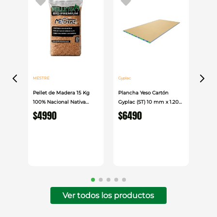
MESTRE
Gyplac
Pellet de Madera 15 Kg
Plancha Yeso Cartón
100% Nacional Nativa
Gyplac (ST) 10 mm x 1.20
Mestre
cm x 2.40cm
$
4990
$
6490
Ver todos los productos