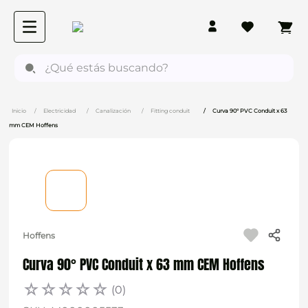
¿Qué estás buscando?
Electricidad
Canalización
Fitting conduit
Curva 90° PVC Conduit x 63
mm CEM Hoffens
Hoffens
Curva 90° PVC Conduit x 63 mm CEM Hoffens
☆
☆
☆
☆
☆
(
0
)