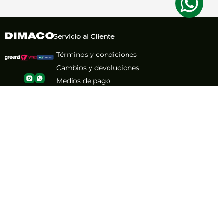
Servicio al Cliente
Términos y condiciones
Cambios y devoluciones
Medios de pago
Política de envío
Cyber
Black Friday
Nuestra Empresa
Sobre nosotros
Atención al Cliente
Contacto
Números de contacto
(71) 267-1261
(71) 267-2555