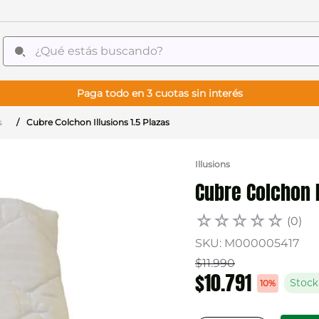
¿Qué estás buscando?
Paga todo en 3 cuotas sin interés
s
Cubre Colchon Illusions 1.5 Plazas
Illusions
Cubre Colchon I
☆
☆
☆
☆
☆
(
0
)
SKU
:
M000005417
$
11
.
990
$
10
.
791
10%
Stock