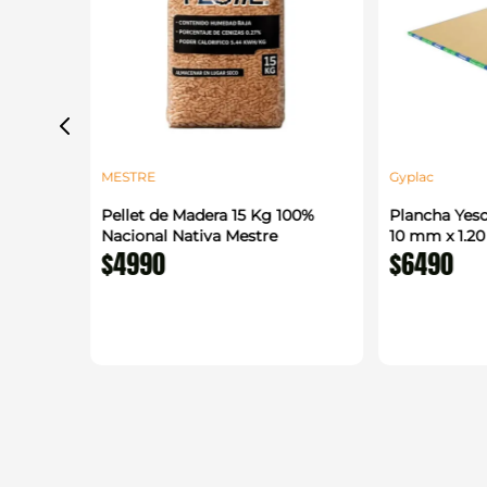
MESTRE
Gyplac
 1.22 x
Pellet de Madera 15 Kg 100%
Plancha Yeso
enerico
Nacional Nativa Mestre
10 mm x 1.2
$
4990
$
6490