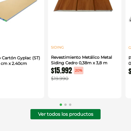
SIDING
G
Revestimiento Metálico Metal
 Cartón Gyplac (ST)
P
Siding Cedro 0,38m x 3,8 m
0 cm x 2.40cm
0
$
15
.
992
20%
$
19
.
990
Ver todos los productos