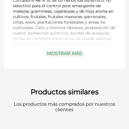
Cortador® 48 % SL es un herbicida sistémico, no
selectivo para el control post emergente de
malezas gramíneas, ciperáceas y de hoja ancha en
cultivos, frutales, frutales menores, parronales,
viñas, kiwis, plantaciones forestales y áreas no
cultivadas. Cero y mínima labranza, preparación de
suelos, barbechos químicos, bordes de acequias,
orillas de carretera entre otros. Se puede además
emplear para la regeneración de praderas tanto
establecidas como naturalizadas. También se
MOSTRAR MÁS
puede utilizar para la preparación de sitios baldíos
y/o industriales, orillas de caminos, bordes de
acequias drenados, entre otras situaciones
agrícolas y no agrícolas.
Productos similares
Los productos más comprados por nuestros
clientes