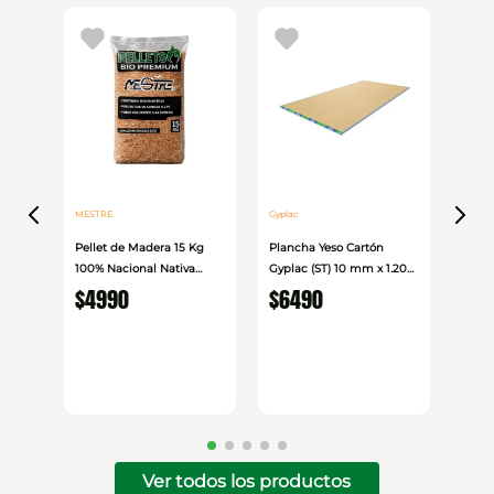
MESTRE
Gyplac
Pellet de Madera 15 Kg
Plancha Yeso Cartón
100% Nacional Nativa
Gyplac (ST) 10 mm x 1.20
Mestre
cm x 2.40cm
$
4990
$
6490
Ver todos los productos