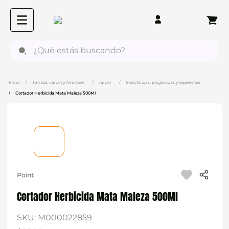
¿Qué estás buscando?
Terraza, Jardín y Aire libre
Jardin
Insecticidas, plaguicidas y repelentes
Cortador Herbicida Mata Maleza 500Ml
Point
Cortador Herbicida Mata Maleza 500Ml
SKU
:
M000022859