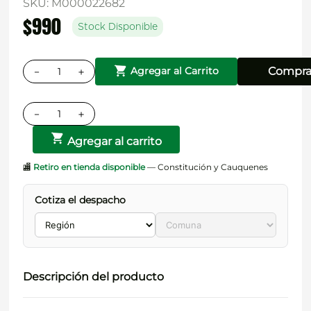
SKU
:
M000022682
$
990
Stock Disponible
－
＋
Compra
Agregar al Carrito
－
＋
Agregar al carrito
🏬
Retiro en tienda disponible
— Constitución y Cauquenes
Cotiza el despacho
Descripción del producto