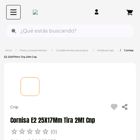
¿Qué estás buscando?
Pisos y revestimientos
Complementos para pisos
Molduras eps
Cornisa
E2 25X17Mm Tira 2Mt Cnp
Cnp
Cornisa E2 25X17Mm Tira 2Mt Cnp
☆
☆
☆
☆
☆
(
0
)