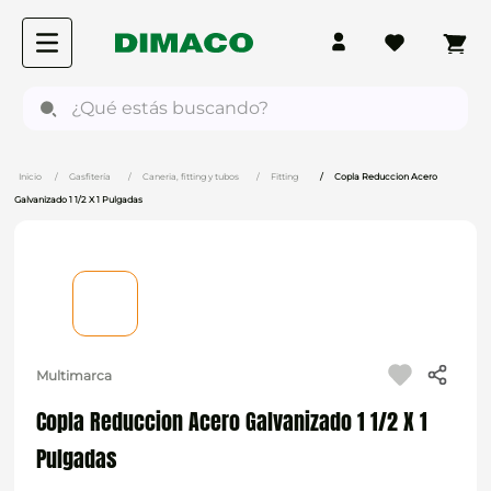
¿Qué estás buscando?
Gasfitería
Caneria, fitting y tubos
Fitting
Copla Reduccion Acero
Galvanizado 1 1/2 X 1 Pulgadas
Multimarca
Copla Reduccion Acero Galvanizado 1 1/2 X 1
Pulgadas