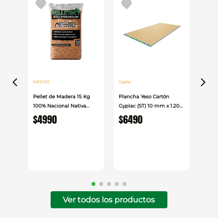
MESTRE
Gyplac
Pellet de Madera 15 Kg
Plancha Yeso Cartón
100% Nacional Nativa
Gyplac (ST) 10 mm x 1.20
Mestre
cm x 2.40cm
$
4990
$
6490
Ver todos los productos