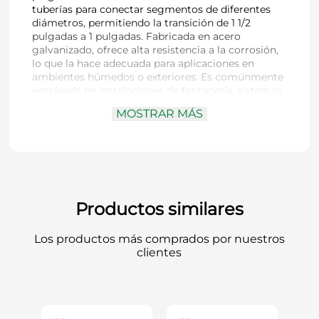
tuberías para conectar segmentos de diferentes
diámetros, permitiendo la transición de 1 1/2
pulgadas a 1 pulgadas. Fabricada en acero
galvanizado, ofrece alta resistencia a la corrosión,
lo que la hace adecuada para aplicaciones en
ambientes húmedos o exteriores. Es comúnmente
empleada en instalaciones de fontanería, sistemas
de riego y otras aplicaciones industriales donde se
MOSTRAR MÁS
requiere una unión segura y duradera entre
tuberías de distintos tamaños. Además, es fácil de
instalar y compatible con sistemas estándar de
tuberías.
Productos similares
Los productos más comprados por nuestros
clientes