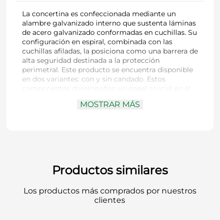
La concertina es confeccionada mediante un
alambre galvanizado interno que sustenta láminas
de acero galvanizado conformadas en cuchillas. Su
configuración en espiral, combinada con las
cuchillas afiladas, la posiciona como una barrera de
alta seguridad destinada a la protección
perimetral. Este producto se encuentra disponible
en dos variantes: con y sin candado. Estos
componentes desempeñan un papel crucial en el
mantenimiento de los diámetros y longitudes
MOSTRAR MÁS
especificados, asegurando así un funcionamiento
óptimo sin deformaciones derivadas de la
manipulación de la concertina. Diseñada para su
implementación en entornos que requieren una
seguridad perimetral pasiva, la concertina se
destaca en aplicaciones como aeropuertos,
estadios, residencias, conjuntos residenciales,
Productos similares
instalaciones industriales, almacenes, torres de alta
tensión, antenas de telecomunicaciones, centros
Los productos más comprados por nuestros
penitenciarios, pasarelas y recintos militares.
clientes