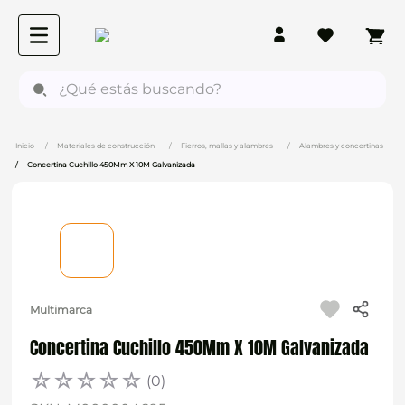
¿Qué estás buscando?
Materiales de construcción
Fierros, mallas y alambres
Alambres y concertinas
Concertina Cuchillo 450Mm X 10M Galvanizada
Multimarca
Concertina Cuchillo 450Mm X 10M Galvanizada
☆
☆
☆
☆
☆
(
0
)