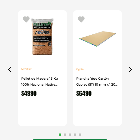
MESTRE
Gyplac
Pellet de Madera 15 Kg
Plancha Yeso Cartón
100% Nacional Nativa
Gyplac (ST) 10 mm x 1.20
Mestre
cm x 2.40cm
$
4990
$
6490