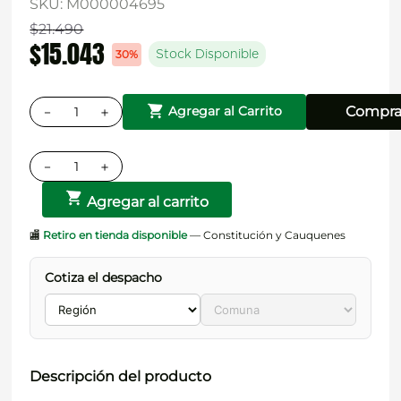
SKU
:
M000004695
$
21
.
490
$
15
.
043
30%
Stock Disponible
－
＋
Compra
Agregar al Carrito
－
＋
Agregar al carrito
🏬
Retiro en tienda disponible
— Constitución y Cauquenes
Cotiza el despacho
Descripción del producto