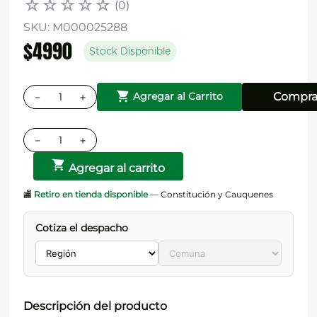
☆
☆
☆
☆
☆
(
0
)
SKU
:
M000025288
$
4990
Stock Disponible
－
＋
Compra
Agregar al Carrito
－
＋
Agregar al carrito
🏬
Retiro en tienda disponible
— Constitución y Cauquenes
Cotiza el despacho
Descripción del producto