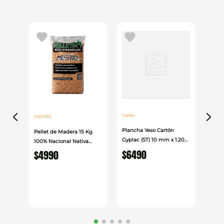
carpintería y terminaciones decorativas.
Gyplac
MESTRE
Plancha Yeso Cartón
Pellet de Madera 15 Kg
Gyplac (ST) 10 mm x 1.20
100% Nacional Nativa
cm x 2.40cm
$
6490
Mestre
$
4990