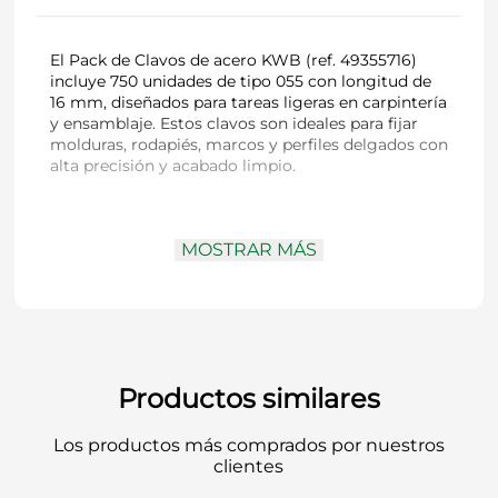
El Pack de Clavos de acero KWB (ref. 49355716)
incluye 750 unidades de tipo 055 con longitud de
16 mm, diseñados para tareas ligeras en carpintería
y ensamblaje. Estos clavos son ideales para fijar
molduras, rodapiés, marcos y perfiles delgados con
alta precisión y acabado limpio.
Diámetro y tipo
: Tipo 055 — ideal para
MOSTRAR MÁS
trabajos finos y delicados
Longitud
: 16 mm
Cantidad
: 750 clavos por pack
Material
: acero de calidad con punta tipo C
Aplicaciones recomendadas
: fijación de
listones, molduras, esquinas, cajas de madera,
madera perfilada, paneles y rodapiés
Productos similares
Los productos más comprados por nuestros
Un surtido abundante y preciso que facilita el
clientes
fijado limpio y firme de componentes finos en