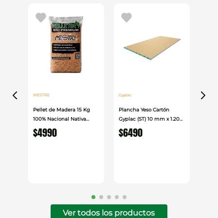
Permite reforzar y estabilizar las juntas,
reduciendo la aparición de fisuras y mejorando la
durabilidad del acabado final en trabajos de
tabiquería y revestimientos interiores.
MESTRE
Gyplac
Pellet de Madera 15 Kg
Plancha Yeso Cartón
100% Nacional Nativa
Gyplac (ST) 10 mm x 1.20
Mestre
cm x 2.40cm
$
4990
$
6490
Ver todos los productos