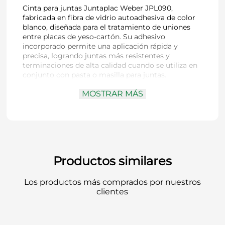
Cinta para juntas Juntaplac Weber JPL090,
fabricada en fibra de vidrio autoadhesiva de color
blanco, diseñada para el tratamiento de uniones
entre placas de yeso-cartón. Su adhesivo
incorporado permite una aplicación rápida y
precisa, logrando juntas más resistentes y
terminaciones de alta calidad cuando se utiliza en
conjunto con pasta o masilla para juntas.
MOSTRAR MÁS
Marca:
Weber
Línea:
Juntaplac
Código:
JPL090
Material:
Fibra de vidrio autoadhesiva
Color:
Blanco
Ancho:
50 mm
Productos similares
Largo:
90 m
Masa:
75 g/m²
Los productos más comprados por nuestros
Uso:
Juntas en placas de yeso-cartón y
clientes
reparaciones en superficies de yeso, estuco u
hormigón