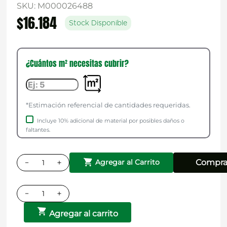
SKU
:
M000026488
$
16
.
184
Stock Disponible
¿Cuántos m² necesitas cubrir?
*Estimación referencial de cantidades requeridas.
Incluye 10% adicional de material por posibles daños o
faltantes.
－
＋
Compra
Agregar al Carrito
－
＋
Agregar al carrito