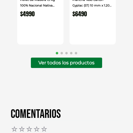
100% Nacional Nativa
Gyplac (ST) 10 mm x 1.20
Mestre
cm x 2.40cm
$
4990
$
6490
Ver todos los productos
Comentarios
☆
☆
☆
☆
☆