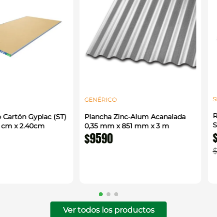
S
GENÉRICO
R
 Cartón Gyplac (ST)
Plancha Zinc-Alum Acanalada
S
0 cm x 2.40cm
0,35 mm x 851 mm x 3 m
$
9590
Ver todos los productos