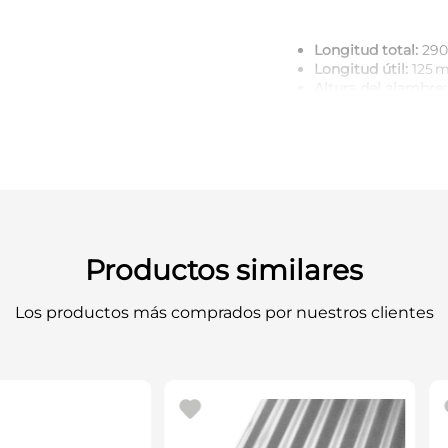
Longitud total:
29
Longitud útil:
125 
Altura del alambre:
Número de filas:
5
Diámetro del alam
Material de alambr
Referencia:
BH 600 
Ideal para limpieza pesad
mango de madera ergonó
Productos similares
Los productos más comprados por nuestros clientes