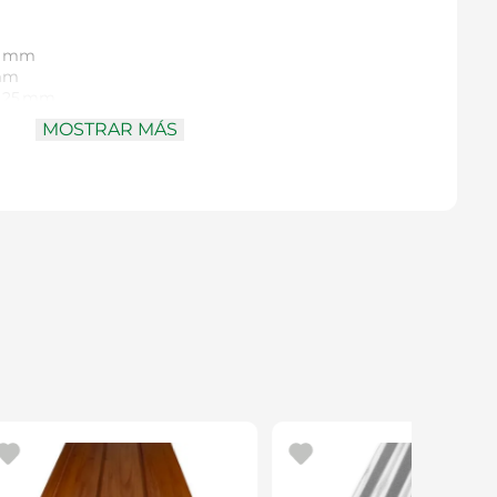
0 mm
mm
25 mm
MOSTRAR MÁS
bre:
0,35 mm
e:
Acero
– 358363
a en talleres, soldaduras y superficies oxidadas, con
mico y alto poder de remoción manual.