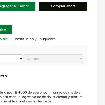
Agregar al Carrito
Comprar ahora
rito
nible
— Constitución y Cauquenes
ucto
lingspor BH 600
de acero, con mango de madera,
mpieza manual agresiva de óxido, suciedad y pintura
inoxidable y metales no ferrosos.