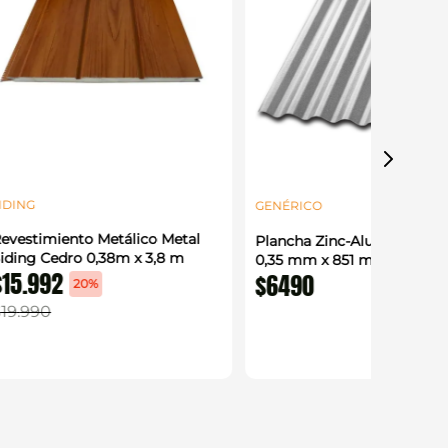
IDING
GENÉRICO
evestimiento Metálico Metal
Plancha Zinc-Alum Acanal
iding Cedro 0,38m x 3,8 m
0,35 mm x 851 mm x 2 m
$
15
.
992
$
6490
20%
$
19
.
990