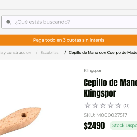
¿Qué estás buscando?
Paga todo en 3 cuotas sin interés
ia y construccion
Escobillas
Cepillo de Mano con Cuerpo de Mad
Klingspor
Cepillo de Man
Klingspor
☆
☆
☆
☆
☆
(
0
)
SKU
:
M000027517
$
2490
Stock Dispo