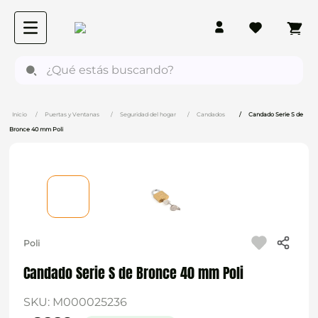
¿Qué estás buscando?
Puertas y Ventanas
Seguridad del hogar
Candados
Candado Serie S de
Bronce 40 mm Poli
Poli
Candado Serie S de Bronce 40 mm Poli
SKU
:
M000025236