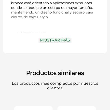
bronce está orientado a aplicaciones exteriores
donde se requiere un cuerpo de mayor tamaño,
manteniendo un diseño funcional y seguro para
cierres de bajo riesgo.
Linea:
Candado
Serie:
Serie S
MOSTRAR MÁS
Marca:
Poli
Código:
157140
Función:
Exterior
Medida:
40 mm
Material del cuerpo:
Fierro
Terminación:
Bronceado
Perfil:
Curvo con bordes rectos
Productos similares
Gancho:
Acero endurecido
Sistema de cierre:
Eslabón
Los productos más comprados por nuestros
Sistema de combinación:
Pines
clientes
Llaves:
3 llaves
Retenedor de llave:
No
Sello antihumedad:
Color negro
Empaque:
Caja