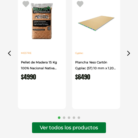
Su mayor dimensión permite una manipulación
cómoda y un cierre confiable en accesos de uso
frecuente.
MESTRE
Gyplac
Pellet de Madera 15 Kg
Plancha Yeso Cartón
100% Nacional Nativa
Gyplac (ST) 10 mm x 1.20
Mestre
cm x 2.40cm
$
4990
$
6490
Ver todos los productos