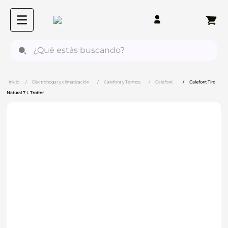
¿Qué estás buscando?
Electrohogar y climatización
Calefont y Termos
Calefont
Calefont Tiro
Natural 7 L Trotter