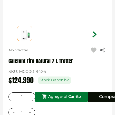
Albin Trotter
Calefont Tiro Natural 7 L Trotter
SKU
:
M000019426
$
124
.
990
Stock Disponible
－
＋
Compra
Agregar al Carrito
－
＋