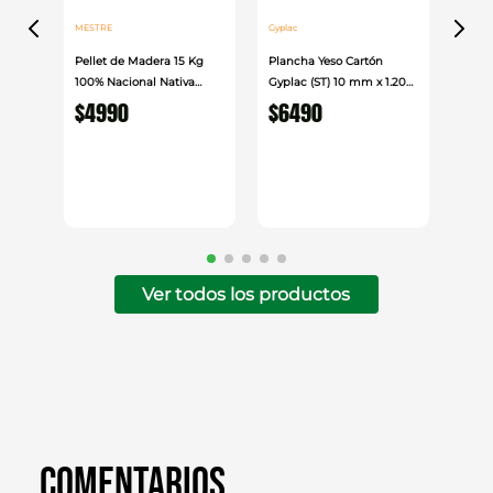
oxidable
MESTRE
Gyplac
Pellet de Madera 15 Kg
Plancha Yeso Cartón
100% Nacional Nativa
Gyplac (ST) 10 mm x 1.20
Su mayor potencia permite abastecer puntos de
Mestre
cm x 2.40cm
$
4990
$
6490
consumo con estabilidad y seguridad,
manteniendo un funcionamiento eficiente y
silencioso en instalaciones residenciales.
Ver todos los productos
Comentarios