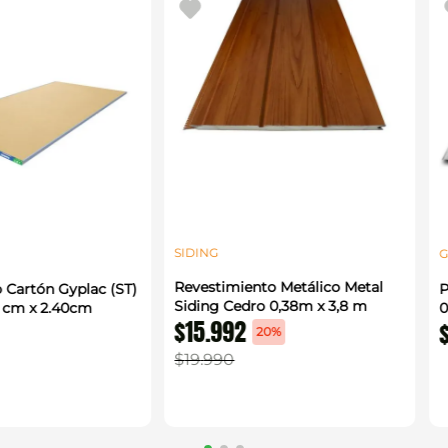
SIDING
G
Revestimiento Metálico Metal
 Cartón Gyplac (ST)
P
Siding Cedro 0,38m x 3,8 m
0 cm x 2.40cm
0
$
15
.
992
20%
$
19
.
990