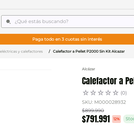
¿Qué estás buscando?
Paga todo en 3 cuotas sin interés
eléctricas y calefactores
Calefactor a Pellet P2000 Sin Kit Alcazar
Alcázar
Calefactor a Pe
☆
☆
☆
☆
☆
(
0
)
SKU
:
M000028932
$
899
.
990
$
791
.
991
12%
Sto