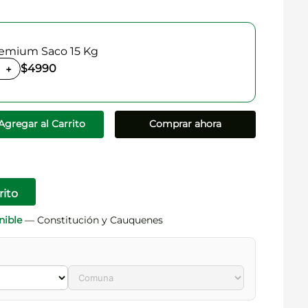
remium Saco 15 Kg
$4990
+
Agregar al Carrito
Comprar ahora
rito
nible
— Constitución y Cauquenes