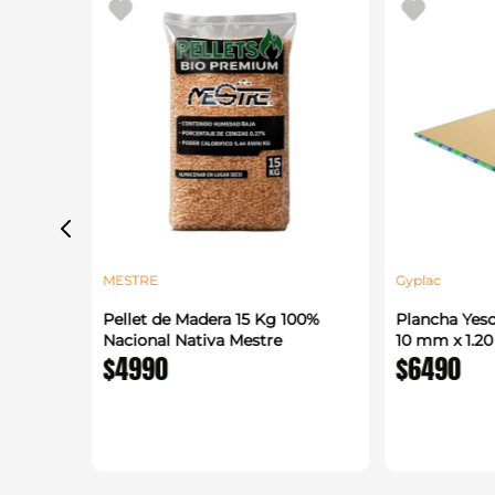
MESTRE
Gyplac
 1.22 x
Pellet de Madera 15 Kg 100%
Plancha Yeso
enerico
Nacional Nativa Mestre
10 mm x 1.2
$
4990
$
6490