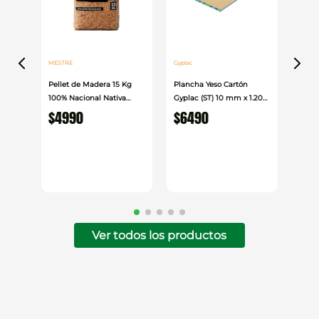
MESTRE
Gyplac
Pellet de Madera 15 Kg
Plancha Yeso Cartón
100% Nacional Nativa
Gyplac (ST) 10 mm x 1.20
Mestre
cm x 2.40cm
$
4990
$
6490
Ver todos los productos