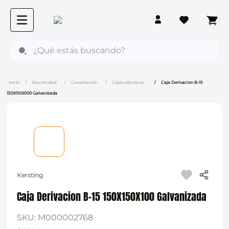
¿Qué estás buscando?
Electricidad
Canalización
Cajas eléctricas
Caja Derivacion B-15
150X150X100 Galvanizada
Kersting
Caja Derivacion B-15 150X150X100 Galvanizada
SKU
:
M000002768