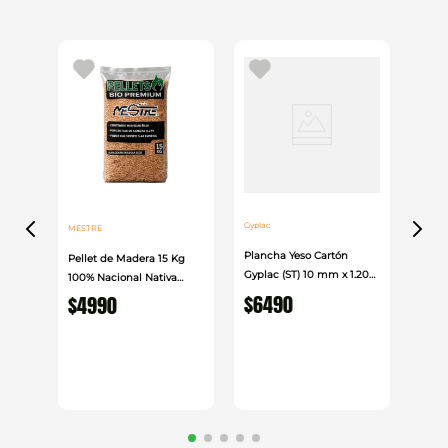
Solución funcional y duradera para duchas, entrega
un flujo controlado de agua con terminación
cromada que se integra fácilmente en distintos
espacios de baño.
Gyplac
MESTRE
Plancha Yeso Cartón
Pellet de Madera 15 Kg
Gyplac (ST) 10 mm x 1.20
100% Nacional Nativa
cm x 2.40cm
$
6490
Mestre
$
4990