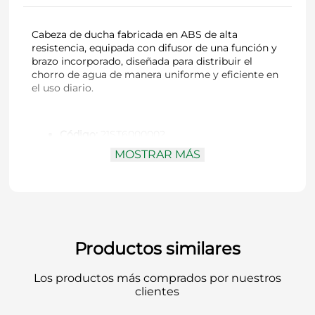
Cabeza de ducha fabricada en ABS de alta
resistencia, equipada con difusor de una función y
brazo incorporado, diseñada para distribuir el
chorro de agua de manera uniforme y eficiente en
el uso diario.
Código:
21ST6000002
Marca:
Stretto
MOSTRAR MÁS
Tipo:
Cabeza de ducha con brazo
Material:
Polímero de alta resistencia (ABS)
Diámetro del difusor:
45 mm
Conexión difusor:
1/2" HI
Conexión brazo:
1/2" HE
Consumo de agua:
12 l/min a 3 bares
Normativa:
Cumple norma chilena NCh 700-
Productos similares
2011
Terminación:
Cromo
Los productos más comprados por nuestros
Incluye:
Cobertor y cabezal móvil
clientes