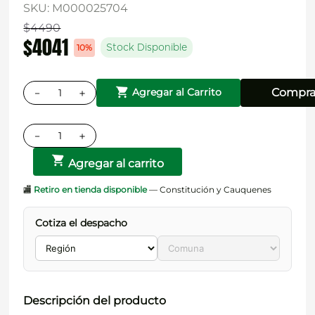
SKU
:
M000025704
$
4490
$
4041
10%
Stock Disponible
－
＋
Compra
Agregar al Carrito
－
＋
Agregar al carrito
🏬
Retiro en tienda disponible
— Constitución y Cauquenes
Cotiza el despacho
Descripción del producto