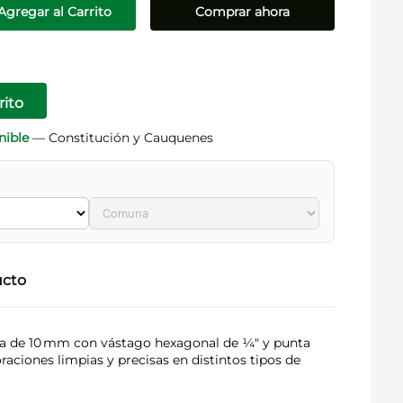
Agregar al Carrito
Comprar ahora
rito
nible
— Constitución y Cauquenes
ucto
a de 10 mm con vástago hexagonal de ¼″ y punta
oraciones limpias y precisas en distintos tipos de