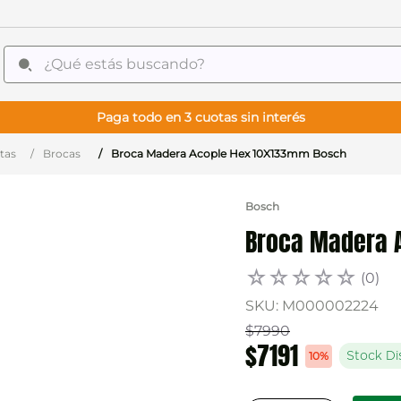
¿Qué estás buscando?
Paga todo en 3 cuotas sin interés
tas
Brocas
Broca Madera Acople Hex 10X133mm Bosch
Bosch
Broca Madera 
☆
☆
☆
☆
☆
(
0
)
SKU
:
M000002224
$
7990
$
7191
10%
Stock Di