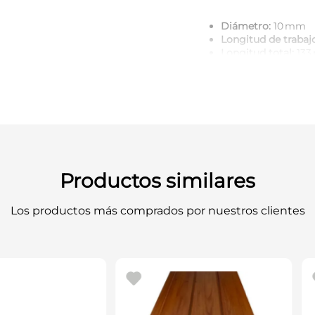
Diámetro:
10 mm
Longitud de trabajo
Longitud total:
133
Punta:
Centradora t
Vástago:
Hexagonal 
atornilladores
Diseño:
Afilado lat
Aplicación:
Maderas
laminados
Marca:
Bosch
Código:
26085955
Productos similares
Broca profesional para ca
Los productos más comprados por nuestros clientes
todo tipo de madera.