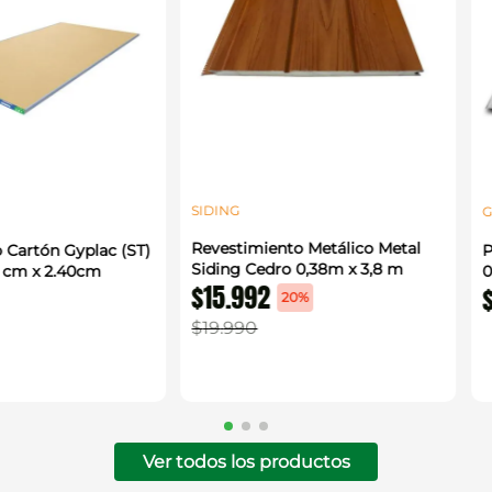
SIDING
G
Revestimiento Metálico Metal
 Cartón Gyplac (ST)
P
Siding Cedro 0,38m x 3,8 m
0 cm x 2.40cm
0
$
15
.
992
20%
$
19
.
990
Ver todos los productos