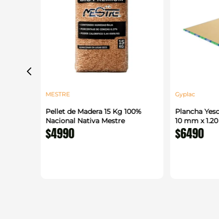
MESTRE
Gyplac
 1.22 x
Pellet de Madera 15 Kg 100%
Plancha Yeso
enerico
Nacional Nativa Mestre
10 mm x 1.2
$
4990
$
6490