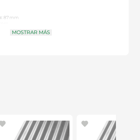
:
87 mm
 mm
ipo brad point para mayor precisión
MOSTRAR MÁS
de ¼″ para cambios rápidos en taladros o
eral con hombros cortantes que reducen el astillado
 duras, blandas, contrachapados y tableros
24000
rpintería, diseñada para cortes limpios y precisos en