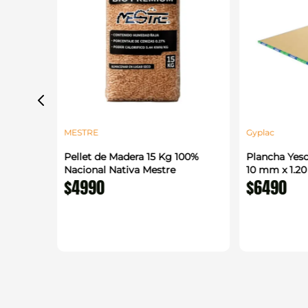
MESTRE
Gyplac
alada
Pellet de Madera 15 Kg 100%
Plancha Yeso
 m
Nacional Nativa Mestre
10 mm x 1.2
$
4990
$
6490