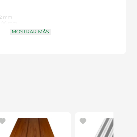
2 mm
86 mm
iámetro igual al de la broca, compatible con
MOSTRAR MÁS
ras)
ido (HSS)
ocentrante (split-point) 135°
recubrimiento de óxido negro para rápida evacuación
s ferrosos y no ferrosos, acero, aleaciones, hierro
duros
o:
2608577218 / 2608577218000
riles de alta precisión, perforar a velocidad alta y
para prolongar el filo y evitar sobrecalentamiento.