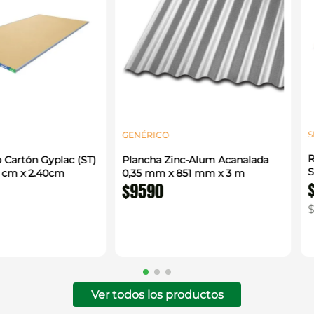
S
GENÉRICO
R
 Cartón Gyplac (ST)
Plancha Zinc-Alum Acanalada
S
0 cm x 2.40cm
0,35 mm x 851 mm x 3 m
$
9590
Ver todos los productos