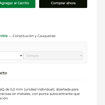
Agregar al Carrito
Comprar ahora
nible
— Constitución y Cauquenes
ucto
Q de 5,0 mm (unidad individual), diseñada para
precisas en metales, con punta autocentrante que
ación.