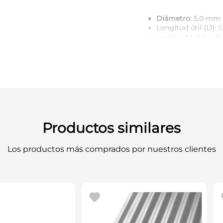
Diámetro:
5,0 mm
Longitud útil (L1):
5
Longitud total (L2):
Haste:
cilíndrica (d
mandriles de 3-gar
Material:
acero ráp
Punta:
PointTeQ aut
Espiral:
tipo N con 
de virutas
Norma:
DIN 338
Aplicaciones:
metale
fundido, plásticos 
Productos similares
Código de product
Los productos más comprados por nuestros clientes
Recomendación: usar mand
lubricar si es necesario 