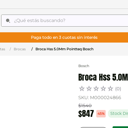
¿Qué estás buscando?
Paga todo en 3 cuotas sin interés
tas
Brocas
Broca Hss 5.0Mm Pointteq Bosch
Bosch
Broca Hss 5.0M
☆
☆
☆
☆
☆
(
0
)
SKU
:
M000024866
$
1540
$
847
45%
Stock Di