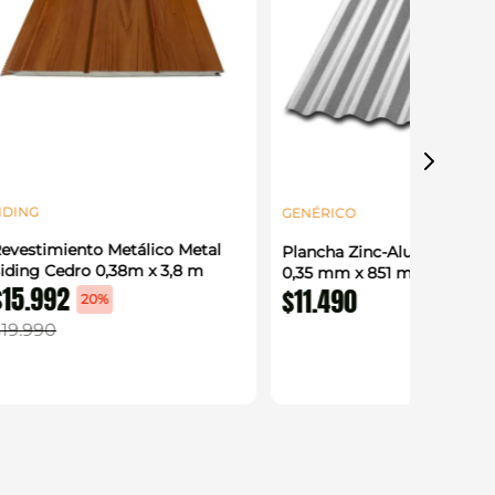
IDING
GENÉRICO
evestimiento Metálico Metal
Plancha Zinc-Alum Acanal
iding Cedro 0,38m x 3,8 m
0,35 mm x 851 mm x 3,66 
$
15
.
992
$
11
.
490
20%
$
19
.
990