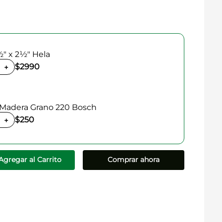
" x 2½" Hela
$2990
+
a Madera Grano 220 Bosch
$250
+
Agregar al Carrito
Comprar ahora