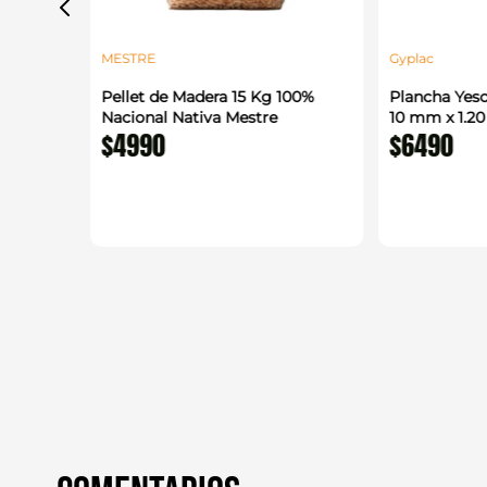
MESTRE
Gyplac
 1.22 x
Pellet de Madera 15 Kg 100%
Plancha Yeso
enerico
Nacional Nativa Mestre
10 mm x 1.2
$
4990
$
6490