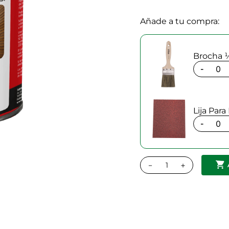
Añade a tu compra:
Brocha ½
-
Lija Par
-
－
＋