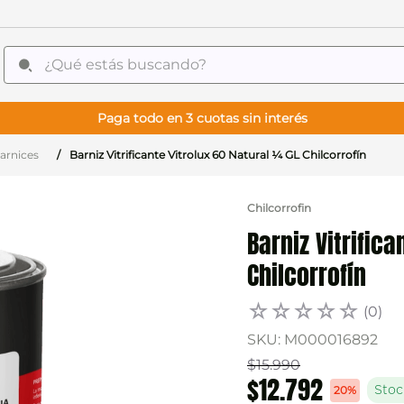
¿Qué estás buscando?
Paga todo en 3 cuotas sin interés
arnices
Barniz Vitrificante Vitrolux 60 Natural ¼ GL Chilcorrofín
Chilcorrofin
Barniz Vitrific
Chilcorrofín
☆
☆
☆
☆
☆
(
0
)
SKU
:
M000016892
$
15
.
990
$
12
.
792
20%
Stoc