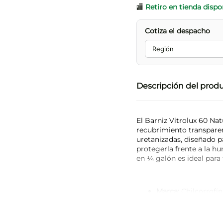
🏬
Retiro en tienda dispo
Cotiza el despacho
Descripción del prod
El Barniz Vitrolux 60 Na
recubrimiento transparen
uretanizadas, diseñado pa
protegerla frente a la h
en ¼ galón es ideal para
Marca:
Chilcorrofín
Modelo:
Vitrolux 6
Color:
Natural
Presentación:
¼ ga