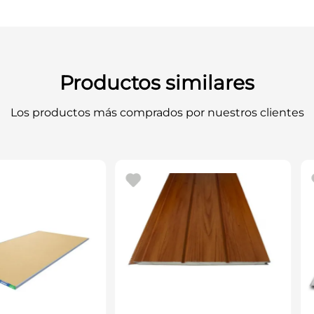
Código:
32520804
Acabado:
Transpare
Rendimiento teóric
Número de capas s
Secado al tacto:
6 a
Repintado:
24 hora
Productos similares
Secado final:
48 ho
Dilución:
Aguarrás n
Los productos más comprados por nuestros clientes
L/GL equivalente pa
Uso recomendado:
interiores y exterio
Peso aproximado:
1
Dimensiones envas
Este barniz proporciona u
madera protegida y con 
detallados.