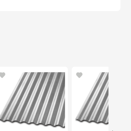
nte brillante
o:
7 a 9 m² por litro y por mano
ugeridas:
2 a 3
 8 horas
s
ras
atural (¼ L/GL equivalente para brocha o rodillo; ½
ra pistola)
Protección y acabado decorativo de maderas en
res
,1 kg
e:
12 × 10 × 10 cm
n acabado brillante y natural, ideal para conservar la
una apariencia elegante en proyectos pequeños o