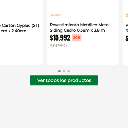
SIDING
G
Revestimiento Metálico Metal
 Cartón Gyplac (ST)
P
Siding Cedro 0,38m x 3,8 m
0 cm x 2.40cm
0
$
15
.
992
20%
$
19
.
990
Ver todos los productos