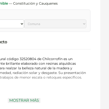
nible
— Constitución y Cauquenes
ucto
tural código 32520804 de Chilcorrofín es un
te brillante elaborado con resinas alquídicas
ra realzar la belleza natural de la madera y
umedad, radiación solar y desgaste. Su presentación
 trabajos de menor escala o retoques específicos.
0
MOSTRAR MÁS
lón