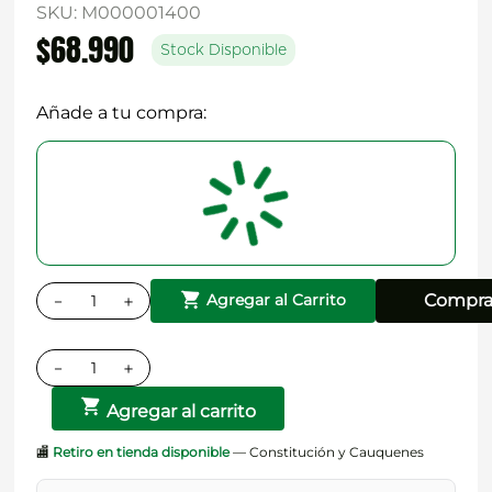
SKU
:
M000001400
$
68
.
990
Stock Disponible
Añade a tu compra:
－
＋
Compra
Agregar al Carrito
－
＋
Agregar al carrito
🏬
Retiro en tienda disponible
— Constitución y Cauquenes