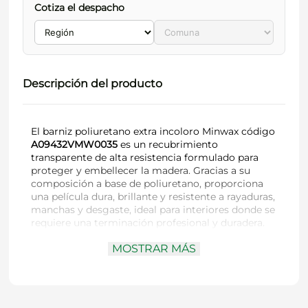
Cotiza el despacho
Descripción del producto
El barniz poliuretano extra incoloro Minwax código
A09432VMW0035
es un recubrimiento
transparente de alta resistencia formulado para
proteger y embellecer la madera. Gracias a su
composición a base de poliuretano, proporciona
una película dura, brillante y resistente a rayaduras,
manchas y desgaste, ideal para interiores donde se
requiere una terminación profesional y duradera.
MOSTRAR MÁS
Marca:
Minwax
Código:
A09432VMW0035
Tipo de producto:
Barniz poliuretano extra
Color:
Incoloro