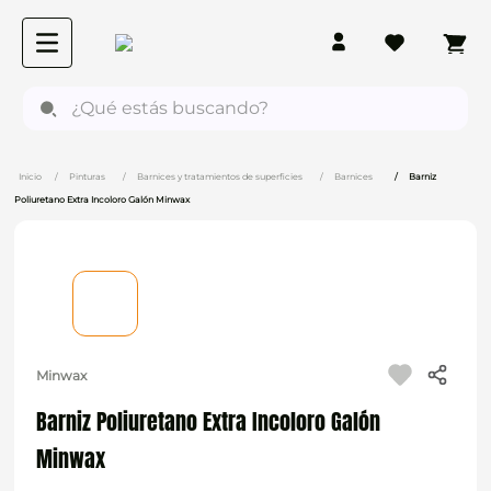
¿Qué estás buscando?
Pinturas
Barnices y tratamientos de superficies
Barnices
Barniz
Poliuretano Extra Incoloro Galón Minwax
Minwax
Barniz Poliuretano Extra Incoloro Galón
Minwax